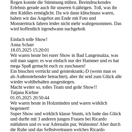
Regen konnte die Stimmung trüben. Beeindruckendes
Erlebnis gerade auch für unseren 6-jährigen. Toll, was ihr
den Kiddies ermöglicht. Da wir dann klitschnass waren,
haben wir das Angebot am Ende mit Foto und
Monstertruck fahren leider nicht mehr wahrgenommen. Das
wird hoffentlich irgendwann nachgeholt.
Einfach tolle Show!
Anna Scharr
18.05.2025
15:20:01
Wir waren heute bei eurer Show in Bad Langensalza, was
soll man sagen: es war einfach nur der Hammer und es hat
mega Spaß gemacht euch zu zuschauen!
Ein bisschen verrückt und geisteskrank;-D (wenn man es
als Außenstehender betrachtet), aber ihr seid zum Glück alle
wieder wohlbehalten ausgestiegen.
Macht weiter so, tolles Team und geile Show!!
Tatjana Kiehne
01.05.2025
20:50:44
Wir waren heute in Holzminden und waren wirklich
begeistert!
Super Show und wirklich klasse Stunts, ich hatte das Glück
und durfte mit 3 anderen jungen Frauen bei Ricardo
mitfahren und es war Adrenalin pur, Wahnsinn! Aber durch
die Ruhe und das Selbstvertrauen welches Ricardo