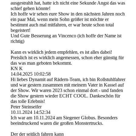
ausgestrahlt hat, hatte ich nicht eine Sekunde Angst das was
schief gehen könnte!
Ich hoffe wir sehen eure Show in den nächsten Jahren noch
ein paar Mal, wenn mein Sohn größer ist möchte er
bestimmt auch mal mitfahren, er war heute schon total
begeistert!
Und Gute Besserung an Vincenco (ich hoffe der Name ist
richtig)
Kann es wirklich jedem empfehlen, es ist alles dabei!
Preislich ist es wirklich angemessen, schon eher günstig für
das was man geboten bekommt.
KN K
14.04.2025
10:02:58
Hi liebes Dynamit auf Rädern-Team, ich bin Rollstuhlfahrer
und war gestern zusammen mit meinem Vater in Kassel auf
der Show. Wir waren 2023 schon einmal dort - und fanden
die Show gestern wieder ECHT COOL. Dankeschön für
das tolle Erlebnis!
Peter Steinseifer
10.11.2024
14:52:34
Ich war am 10.11.2024 am Siegener Globus. Besonders
beeindruckend waren die großen Monstertrucks.
Der der seitlich fahren kann