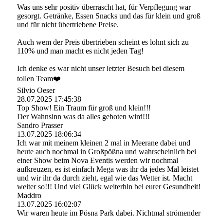
Was uns sehr positiv überrascht hat, für Verpflegung war
gesorgt. Getränke, Essen Snacks und das für klein und groß
und für nicht übertriebene Preise.
Auch wem der Preis übertrieben scheint es lohnt sich zu
110% und man macht es nicht jeden Tag!
Ich denke es war nicht unser letzter Besuch bei diesem
tollen Team❤️
Silvio Oeser
28.07.2025
17:45:38
Top Show! Ein Traum für groß und klein!!!
Der Wahnsinn was da alles geboten wird!!!
Sandro Prasser
13.07.2025
18:06:34
Ich war mit meinem kleinen 2 mal in Meerane dabei und
heute auch nochmal in Großpößna und wahrscheinlich bei
einer Show beim Nova Eventis werden wir nochmal
aufkreuzen, es ist einfach Mega was ihr da jedes Mal leistet
und wir ihr da durch zieht, egal wie das Wetter ist. Macht
weiter so!!! Und viel Glück weiterhin bei eurer Gesundheit!
Maddro
13.07.2025
16:02:07
Wir waren heute im Pösna Park dabei. Nichtmal strömender