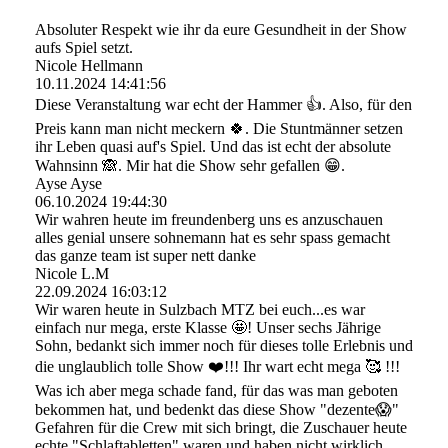
Absoluter Respekt wie ihr da eure Gesundheit in der Show
aufs Spiel setzt.
Nicole Hellmann
10.11.2024
14:41:56
Diese Veranstaltung war echt der Hammer 👍. Also, für den
Preis kann man nicht meckern 🍀. Die Stuntmänner setzen
ihr Leben quasi auf's Spiel. Und das ist echt der absolute
Wahnsinn 🙈. Mir hat die Show sehr gefallen 😁.
Ayse Ayse
06.10.2024
19:44:30
Wir wahren heute im freundenberg uns es anzuschauen
alles genial unsere sohnemann hat es sehr spass gemacht
das ganze team ist super nett danke
Nicole L.M
22.09.2024
16:03:12
Wir waren heute in Sulzbach MTZ bei euch...es war
einfach nur mega, erste Klasse 🤩! Unser sechs Jährige
Sohn, bedankt sich immer noch für dieses tolle Erlebnis und
die unglaublich tolle Show ❤️!!! Ihr wart echt mega 🥰 !!!
Was ich aber mega schade fand, für das was man geboten
bekommen hat, und bedenkt das diese Show "dezente😱"
Gefahren für die Crew mit sich bringt, die Zuschauer heute
echte "Schlaftabletten" waren und haben nicht wirklich