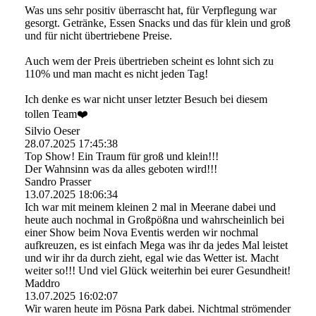
Was uns sehr positiv überrascht hat, für Verpflegung war
gesorgt. Getränke, Essen Snacks und das für klein und groß
und für nicht übertriebene Preise.
Auch wem der Preis übertrieben scheint es lohnt sich zu
110% und man macht es nicht jeden Tag!
Ich denke es war nicht unser letzter Besuch bei diesem
tollen Team❤️
Silvio Oeser
28.07.2025
17:45:38
Top Show! Ein Traum für groß und klein!!!
Der Wahnsinn was da alles geboten wird!!!
Sandro Prasser
13.07.2025
18:06:34
Ich war mit meinem kleinen 2 mal in Meerane dabei und
heute auch nochmal in Großpößna und wahrscheinlich bei
einer Show beim Nova Eventis werden wir nochmal
aufkreuzen, es ist einfach Mega was ihr da jedes Mal leistet
und wir ihr da durch zieht, egal wie das Wetter ist. Macht
weiter so!!! Und viel Glück weiterhin bei eurer Gesundheit!
Maddro
13.07.2025
16:02:07
Wir waren heute im Pösna Park dabei. Nichtmal strömender