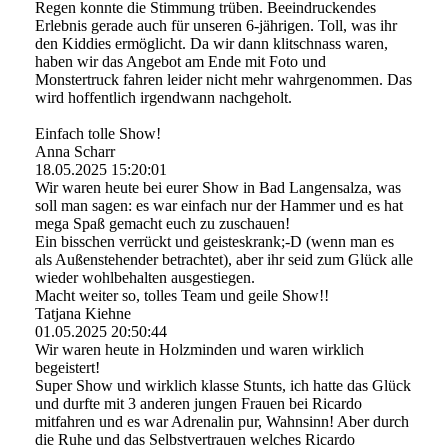
Regen konnte die Stimmung trüben. Beeindruckendes
Erlebnis gerade auch für unseren 6-jährigen. Toll, was ihr
den Kiddies ermöglicht. Da wir dann klitschnass waren,
haben wir das Angebot am Ende mit Foto und
Monstertruck fahren leider nicht mehr wahrgenommen. Das
wird hoffentlich irgendwann nachgeholt.
Einfach tolle Show!
Anna Scharr
18.05.2025
15:20:01
Wir waren heute bei eurer Show in Bad Langensalza, was
soll man sagen: es war einfach nur der Hammer und es hat
mega Spaß gemacht euch zu zuschauen!
Ein bisschen verrückt und geisteskrank;-D (wenn man es
als Außenstehender betrachtet), aber ihr seid zum Glück alle
wieder wohlbehalten ausgestiegen.
Macht weiter so, tolles Team und geile Show!!
Tatjana Kiehne
01.05.2025
20:50:44
Wir waren heute in Holzminden und waren wirklich
begeistert!
Super Show und wirklich klasse Stunts, ich hatte das Glück
und durfte mit 3 anderen jungen Frauen bei Ricardo
mitfahren und es war Adrenalin pur, Wahnsinn! Aber durch
die Ruhe und das Selbstvertrauen welches Ricardo