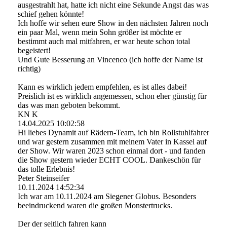
ausgestrahlt hat, hatte ich nicht eine Sekunde Angst das was
schief gehen könnte!
Ich hoffe wir sehen eure Show in den nächsten Jahren noch
ein paar Mal, wenn mein Sohn größer ist möchte er
bestimmt auch mal mitfahren, er war heute schon total
begeistert!
Und Gute Besserung an Vincenco (ich hoffe der Name ist
richtig)
Kann es wirklich jedem empfehlen, es ist alles dabei!
Preislich ist es wirklich angemessen, schon eher günstig für
das was man geboten bekommt.
KN K
14.04.2025
10:02:58
Hi liebes Dynamit auf Rädern-Team, ich bin Rollstuhlfahrer
und war gestern zusammen mit meinem Vater in Kassel auf
der Show. Wir waren 2023 schon einmal dort - und fanden
die Show gestern wieder ECHT COOL. Dankeschön für
das tolle Erlebnis!
Peter Steinseifer
10.11.2024
14:52:34
Ich war am 10.11.2024 am Siegener Globus. Besonders
beeindruckend waren die großen Monstertrucks.
Der der seitlich fahren kann