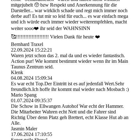
mitgejubelt 🥺 bzw Respekt und Anerkennung für die
Darsteller... war wirklich schade und regt mich immer noch
derbe auf! Es tut mir so leid für euch... es war einfach mega
und ich würde euch immer wieder weiterempfehlen, macht
weiter sooo❤️ ihr seid der WAHNSINN
🥰!!!!!!!!!!!!!!!!!!!!! Vielen Dank für heute ❤️
Bernhard Traxel
22.09.2024
15:22:21
Waren jetzt schon das 2. mal da und es wieder fantastisch.
Action pur! Wie kommt bestimmt wieder wenn ihr im Main
Taunus Zentrum seid.
Klenk
04.08.2024
15:09:34
Es war echt Top.Der Eintritt ist es auf jedenfall Wert.Sehr
freundlich.Ich hoffe ihr kommt mal wieder nach Mosbach :)
Mario Spang
01.07.2024
09:35:37
Die Schow in Ellwangen Autohof War echt der Hammer.
Die Mitarbeiter Wahren echt Nett und die Fahrer sind
Richtig Über denn Platz geh Brettert, echt Klasse Hut ab an
Alle.
Jasmin Maler
17.06.2024
17:10:55
Super geile Show!