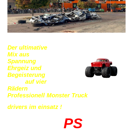
Der ultimative
Mix aus
Spannung
Ehrgeiz und
Begeisterung
auf vier
Rädern
Professionell Monster Truck
drivers
im einsatz !
1500
PS
mit