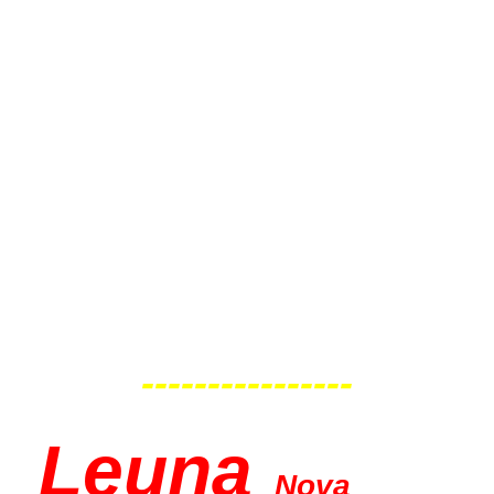
Leu
na
Nova
Eventis
Samstag
22.08.2026
19:00 Uhr
----------------
Leu
na
Nova