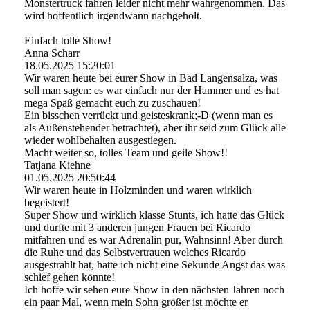
Monstertruck fahren leider nicht mehr wahrgenommen. Das
wird hoffentlich irgendwann nachgeholt.
Einfach tolle Show!
Anna Scharr
18.05.2025
15:20:01
Wir waren heute bei eurer Show in Bad Langensalza, was
soll man sagen: es war einfach nur der Hammer und es hat
mega Spaß gemacht euch zu zuschauen!
Ein bisschen verrückt und geisteskrank;-D (wenn man es
als Außenstehender betrachtet), aber ihr seid zum Glück alle
wieder wohlbehalten ausgestiegen.
Macht weiter so, tolles Team und geile Show!!
Tatjana Kiehne
01.05.2025
20:50:44
Wir waren heute in Holzminden und waren wirklich
begeistert!
Super Show und wirklich klasse Stunts, ich hatte das Glück
und durfte mit 3 anderen jungen Frauen bei Ricardo
mitfahren und es war Adrenalin pur, Wahnsinn! Aber durch
die Ruhe und das Selbstvertrauen welches Ricardo
ausgestrahlt hat, hatte ich nicht eine Sekunde Angst das was
schief gehen könnte!
Ich hoffe wir sehen eure Show in den nächsten Jahren noch
ein paar Mal, wenn mein Sohn größer ist möchte er