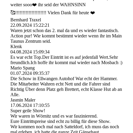
weiter sooo❤️ ihr seid der WAHNSINN
🥰!!!!!!!!!!!!!!!!!!!!! Vielen Dank für heute ❤️
Bernhard Traxel
22.09.2024
15:22:21
Waren jetzt schon das 2. mal da und es wieder fantastisch.
Action pur! Wie kommt bestimmt wieder wenn ihr im Main
Taunus Zentrum seid.
Klenk
04.08.2024
15:09:34
Es war echt Top.Der Eintritt ist es auf jedenfall Wert.Sehr
freundlich.Ich hoffe ihr kommt mal wieder nach Mosbach :)
Mario Spang
01.07.2024
09:35:37
Die Schow in Ellwangen Autohof War echt der Hammer.
Die Mitarbeiter Wahren echt Nett und die Fahrer sind
Richtig Über denn Platz geh Brettert, echt Klasse Hut ab an
Alle.
Jasmin Maler
17.06.2024
17:10:55
Super geile Show!
Wir waren in Wörnitz und es war faszinierend.
Eure Eintrittspreise sind echt zu billig für diese Show.
Wir kommen noch mal nach Satteldorf, ich muss das noch
mal erleben, ich hatte die ganze Zeit Gänsehaut.