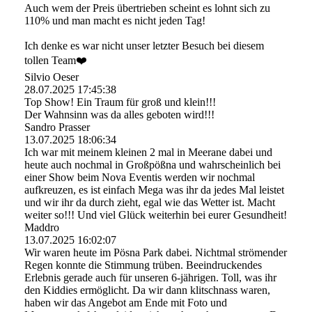
Auch wem der Preis übertrieben scheint es lohnt sich zu
110% und man macht es nicht jeden Tag!
Ich denke es war nicht unser letzter Besuch bei diesem
tollen Team❤️
Silvio Oeser
28.07.2025
17:45:38
Top Show! Ein Traum für groß und klein!!!
Der Wahnsinn was da alles geboten wird!!!
Sandro Prasser
13.07.2025
18:06:34
Ich war mit meinem kleinen 2 mal in Meerane dabei und
heute auch nochmal in Großpößna und wahrscheinlich bei
einer Show beim Nova Eventis werden wir nochmal
aufkreuzen, es ist einfach Mega was ihr da jedes Mal leistet
und wir ihr da durch zieht, egal wie das Wetter ist. Macht
weiter so!!! Und viel Glück weiterhin bei eurer Gesundheit!
Maddro
13.07.2025
16:02:07
Wir waren heute im Pösna Park dabei. Nichtmal strömender
Regen konnte die Stimmung trüben. Beeindruckendes
Erlebnis gerade auch für unseren 6-jährigen. Toll, was ihr
den Kiddies ermöglicht. Da wir dann klitschnass waren,
haben wir das Angebot am Ende mit Foto und