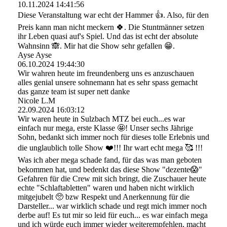
10.11.2024
14:41:56
Diese Veranstaltung war echt der Hammer 👍. Also, für den
Preis kann man nicht meckern 🍀. Die Stuntmänner setzen
ihr Leben quasi auf's Spiel. Und das ist echt der absolute
Wahnsinn 🙈. Mir hat die Show sehr gefallen 😁.
Ayse Ayse
06.10.2024
19:44:30
Wir wahren heute im freundenberg uns es anzuschauen
alles genial unsere sohnemann hat es sehr spass gemacht
das ganze team ist super nett danke
Nicole L.M
22.09.2024
16:03:12
Wir waren heute in Sulzbach MTZ bei euch...es war
einfach nur mega, erste Klasse 🤩! Unser sechs Jährige
Sohn, bedankt sich immer noch für dieses tolle Erlebnis und
die unglaublich tolle Show ❤️!!! Ihr wart echt mega 🥰 !!!
Was ich aber mega schade fand, für das was man geboten
bekommen hat, und bedenkt das diese Show "dezente😱"
Gefahren für die Crew mit sich bringt, die Zuschauer heute
echte "Schlaftabletten" waren und haben nicht wirklich
mitgejubelt 🥺 bzw Respekt und Anerkennung für die
Darsteller... war wirklich schade und regt mich immer noch
derbe auf! Es tut mir so leid für euch... es war einfach mega
und ich würde euch immer wieder weiterempfehlen, macht