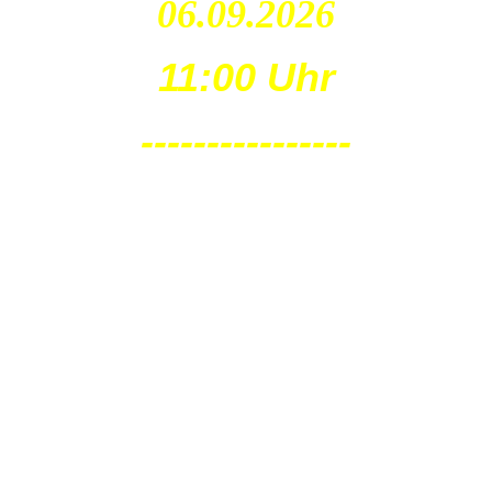
06.09.2026
11:00 Uhr
----------------
Oschatz
Festplatz
Am Finanzamt
Sonntag
13.09.2026
11:00 Uhr